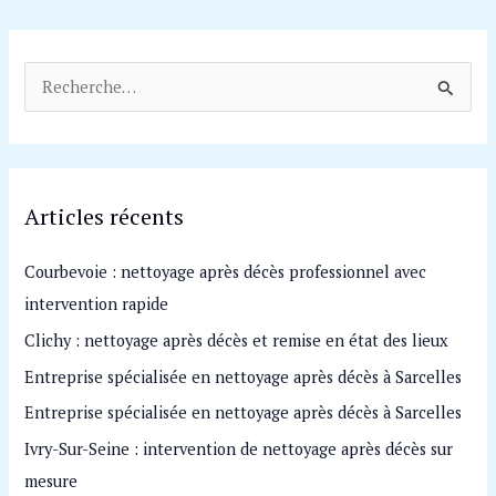
R
e
c
h
Articles récents
e
r
Courbevoie : nettoyage après décès professionnel avec
c
intervention rapide
h
Clichy : nettoyage après décès et remise en état des lieux
e
Entreprise spécialisée en nettoyage après décès à Sarcelles
r
Entreprise spécialisée en nettoyage après décès à Sarcelles
:
Ivry-Sur-Seine : intervention de nettoyage après décès sur
mesure