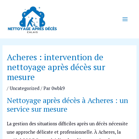
Aller
Navigation
Main
au
des
Men
contenu
articles
Acheres : intervention de
nettoyage après décès sur
mesure
/
Uncategorized
/ Par
0wbk9
Nettoyage après décès à Acheres : un
service sur mesure
La gestion des situations difficiles après un décès nécessite
une approche délicate et professionnelle. À Acheres, la