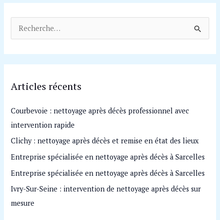
R
e
c
h
Articles récents
e
r
Courbevoie : nettoyage après décès professionnel avec
c
intervention rapide
h
Clichy : nettoyage après décès et remise en état des lieux
e
Entreprise spécialisée en nettoyage après décès à Sarcelles
r
Entreprise spécialisée en nettoyage après décès à Sarcelles
:
Ivry-Sur-Seine : intervention de nettoyage après décès sur
mesure