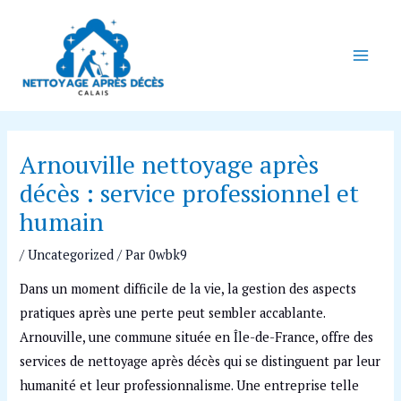
Aller
Navigation
Main
au
des
Men
contenu
articles
Arnouville nettoyage après
décès : service professionnel et
humain
/
Uncategorized
/ Par
0wbk9
Dans un moment difficile de la vie, la gestion des aspects
pratiques après une perte peut sembler accablante.
Arnouville, une commune située en Île-de-France, offre des
services de nettoyage après décès qui se distinguent par leur
humanité et leur professionnalisme. Une entreprise telle