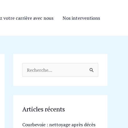
z votre carrière avec nous
Nos interventions
R
e
c
h
e
Articles récents
r
Courbevoie : nettoyage après décès
c