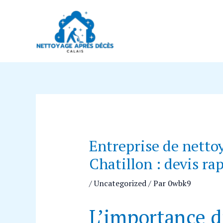
Aller
Navigation
au
des
contenu
articles
Entreprise de nettoy
Chatillon : devis ra
/
Uncategorized
/ Par
0wbk9
L’importance d