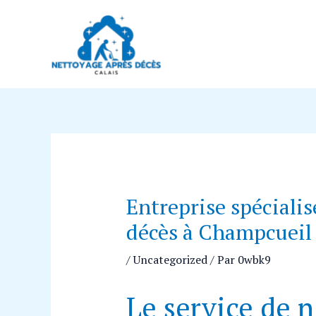
Aller
Navigation
au
des
contenu
articles
Entreprise spéciali
décès à Champcueil
/
Uncategorized
/ Par
0wbk9
Le service de 