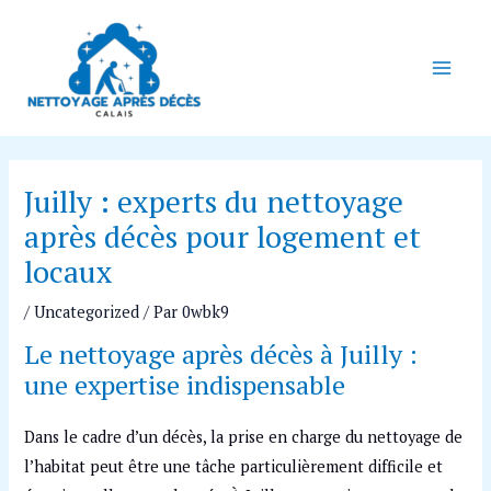
Aller
Navigation
Main
au
des
Men
contenu
articles
Juilly : experts du nettoyage
après décès pour logement et
locaux
/
Uncategorized
/ Par
0wbk9
Le nettoyage après décès à Juilly :
une expertise indispensable
Dans le cadre d’un décès, la prise en charge du nettoyage de
l’habitat peut être une tâche particulièrement difficile et