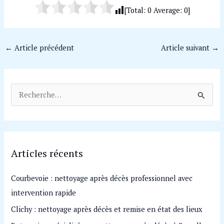
[Total:
0
Average:
0
]
←
Article précédent
Article suivant
→
R
e
c
h
Articles récents
e
r
Courbevoie : nettoyage après décès professionnel avec
c
intervention rapide
h
Clichy : nettoyage après décès et remise en état des lieux
e