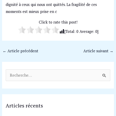
dignité à ceux qui nous ont quittés. La fragilité de ces
moments est mieux prise en c
Click to rate this post!
[Total:
0
Average:
0
]
←
Article précédent
Article suivant
→
R
e
c
h
Articles récents
e
r