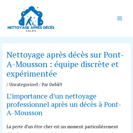
Aller
Navigation
Main
au
des
Men
contenu
articles
Nettoyage après décès sur Pont-
A-Mousson : équipe discrète et
expérimentée
/
Uncategorized
/ Par
0wbk9
L’importance d’un nettoyage
professionnel après un décès à Pont-
A-Mousson
La perte d’un être cher est un moment particulièrement