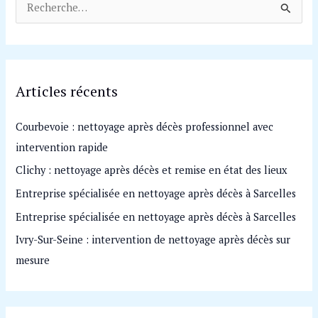
R
e
c
h
Articles récents
e
r
Courbevoie : nettoyage après décès professionnel avec
c
intervention rapide
h
Clichy : nettoyage après décès et remise en état des lieux
e
Entreprise spécialisée en nettoyage après décès à Sarcelles
r
Entreprise spécialisée en nettoyage après décès à Sarcelles
:
Ivry-Sur-Seine : intervention de nettoyage après décès sur
mesure