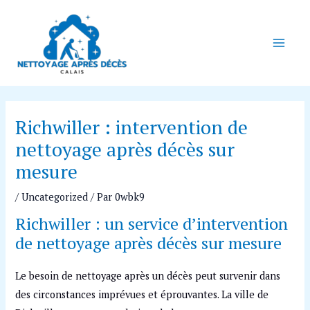
Aller
Navigation
Main
au
des
Men
contenu
articles
Richwiller : intervention de
nettoyage après décès sur
mesure
/
Uncategorized
/ Par
0wbk9
Richwiller : un service d’intervention
de nettoyage après décès sur mesure
Le besoin de nettoyage après un décès peut survenir dans
des circonstances imprévues et éprouvantes. La ville de