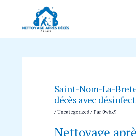
Aller
Navigation
au
des
contenu
articles
Saint-Nom-La-Brete
décès avec désinfec
/
Uncategorized
/ Par
0wbk9
Nettoyage aprè