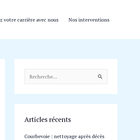
z votre carrière avec nous
Nos interventions
R
e
c
h
e
Articles récents
r
Courbevoie : nettoyage après décès
c